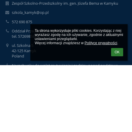
Zespół Szkolno-Przedszkolny im. gen. Józefa Bema w Kamyku
szkola_kamyk@op.pl
572 690 875
Oddział Przedszkolny w Nowej Wsi
Ta strona wykorzystuje pliki cookies. Korzystając z niej 
wyrażasz zgodę na ich używanie, zgodnie z aktualnymi 
tel. 572698588
ustawieniami przeglądarki.

Więcej informacji znajdziesz w 
Polityce prywatności
.
ul. Szkolna 5
42-125 Kamyk
OK
Poland
Nr rachunku do wpłat za żywienie i godziny ponad podstawę
programową:
36 8248 0002 1000 0000 1531 0001
Aleksandra Cnota-Mikołajec
aleksandra@eduodo.pl
iod@eduodo.pl,
Logowanie
Nazwa użytkownika: