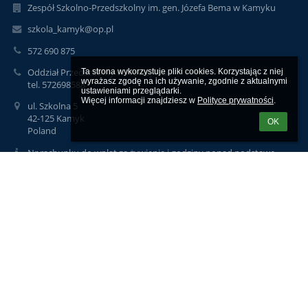
Zespół Szkolno-Przedszkolny im. gen. Józefa Bema w Kamyku
szkola_kamyk@op.pl
572 690 875
Oddział Przedszkolny w Nowej Wsi
Ta strona wykorzystuje pliki cookies. Korzystając z niej 
wyrażasz zgodę na ich używanie, zgodnie z aktualnymi 
tel. 572698588
ustawieniami przeglądarki.

Więcej informacji znajdziesz w 
Polityce prywatności
.
ul. Szkolna 5
42-125 Kamyk
OK
Poland
Nr rachunku do wpłat za żywienie i godziny ponad podstawę
programową:
36 8248 0002 1000 0000 1531 0001
Aleksandra Cnota-Mikołajec
aleksandra@eduodo.pl
iod@eduodo.pl,
Logowanie
Nazwa użytkownika: